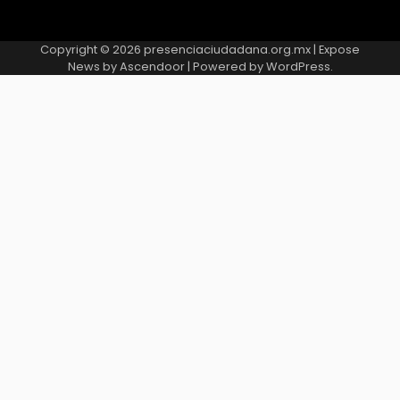
Copyright © 2026
presenciaciudadana.org.mx
| Expose
News by
Ascendoor
| Powered by
WordPress
.