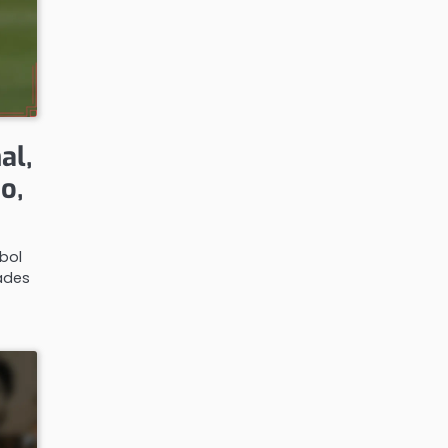
al,
o,
tbol
dades