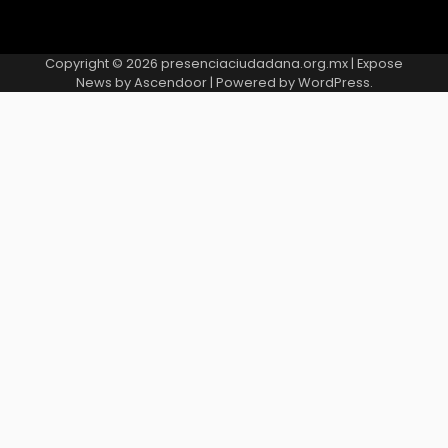
Copyright © 2026
presenciaciudadana.org.mx
| Expose
News by
Ascendoor
| Powered by
WordPress
.