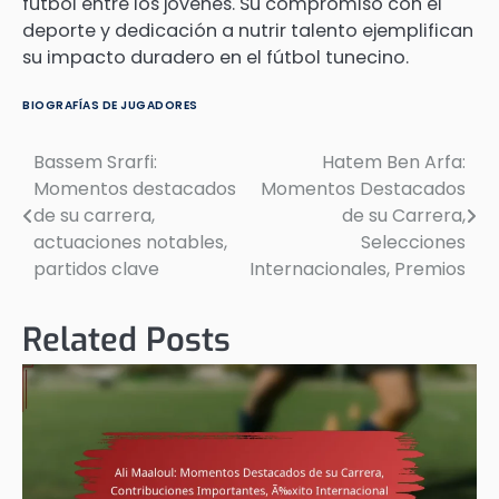
fútbol entre los jóvenes. Su compromiso con el
deporte y dedicación a nutrir talento ejemplifican
su impacto duradero en el fútbol tunecino.
BIOGRAFÍAS DE JUGADORES
Bassem Srarfi:
Hatem Ben Arfa:
Post
Momentos destacados
Momentos Destacados
navigation
de su carrera,
de su Carrera,
actuaciones notables,
Selecciones
partidos clave
Internacionales, Premios
Related Posts