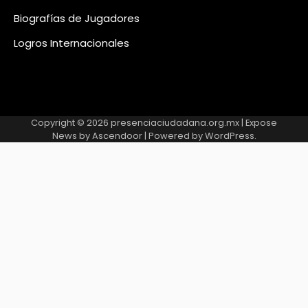
Biografías de Jugadores
Logros Internacionales
Copyright © 2026
presenciaciudadana.org.mx
| Expose
News by
Ascendoor
| Powered by
WordPress
.