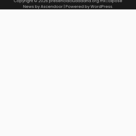
Copyright © 2026
presenciaciudadana.org.mx
| Expose
News by
Ascendoor
| Powered by
WordPress
.