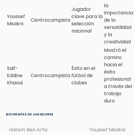
la
Jugador
importancia
Youssef
clave para la
Centrocampista
de la
Msakni
selección
versatilidad
nacional
y la
creatividad
Mostró el
camino
hacia el
Saif-
Éxito en el
éxito
Eddine
Centrocampista
fútbol de
profesional
Khaoui
clubes
a través del
trabajo
duro
BIOGRAFÍAS DE JUGADORES
Hatem Ben Arfa:
Youssef Msakni:
Post