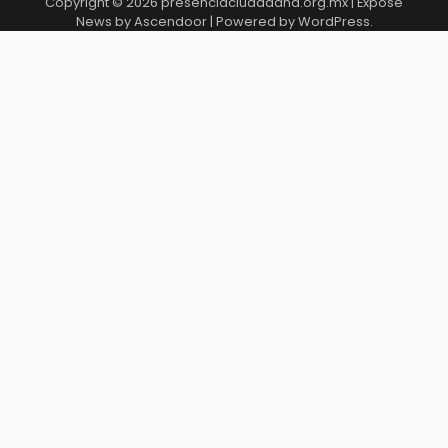
Copyright © 2026
presenciaciudadana.org.mx
| Expose
News by
Ascendoor
| Powered by
WordPress
.