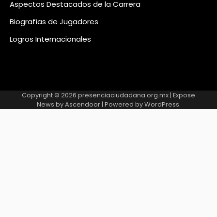
Aspectos Destacados de la Carrera
Biografías de Jugadores
Logros Internacionales
Copyright © 2026
presenciaciudadana.org.mx
| Expose
News by
Ascendoor
| Powered by
WordPress
.